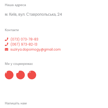
Наша адреса
м. Київ, вул. Ставропольська, 24
Контакти
(073) 073-78-83
(067) 973-82-13
suzirya.dopomogy@gmail.com
Ми у соцмережах
F
T
G
a
w
o
c
i
o
e
t
g
b
t
l
o
e
e
o
r
-
k
p
l
u
s
Напишіть нам